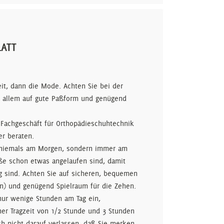
LATT
t, dann die Mode. Achten Sie bei der
r allem auf gute Paßform und genügend
 Fachgeschäft für Orthopädieschuhtechnik
er beraten.
 niemals am Morgen, sondern immer am
ße schon etwas angelaufen sind, damit
g sind. Achten Sie auf sicheren, bequemen
len) und genügend Spielraum für die Zehen.
nur wenige Stunden am Tag ein,
iner Tragzeit von 1/2 Stunde und 3 Stunden
ch nicht darauf verlassen, daß Sie merken,