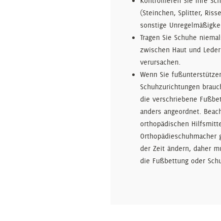
Kontrollieren Sie Ihre S
(Steinchen, Splitter, Ris
sonstige Unregelmäßigkei
Tragen Sie Schuhe niema
zwischen Haut und Leder
verursachen.
Wenn Sie fußunterstützen
Schuhzurichtungen brauch
die verschriebene Fußbe
anders angeordnet. Beac
orthopädischen Hilfsmitte
Orthopädieschuhmacher g
der Zeit ändern, daher mu
die Fußbettung oder Sc