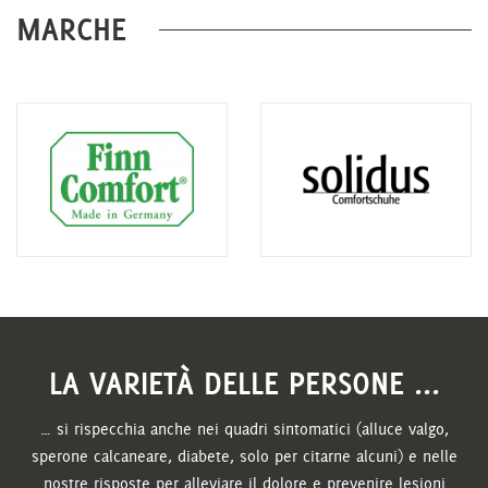
MARCHE
LA VARIETÀ DELLE PERSONE ...
… si rispecchia anche nei quadri sintomatici (alluce valgo,
sperone calcaneare, diabete, solo per citarne alcuni) e nelle
nostre risposte per alleviare il dolore e prevenire lesioni